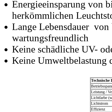
Energieeinsparung von b
herkömmlichen Leuchtsto
Lange Lebensdauer von b
wartungsfreundlich
Keine schädliche UV- od
Keine Umweltbelastung d
Technische 
Betriebsspa
Leistung / V
Lichtfarbe (
Lichtstrom
Effizienz